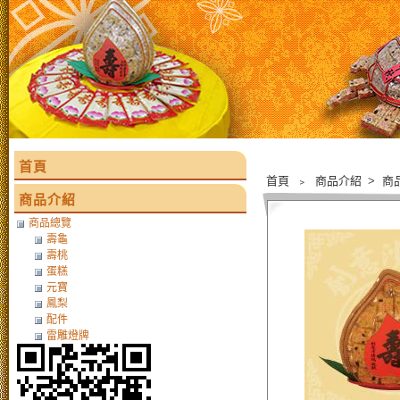
首頁
首頁
﹥
商品介紹
>
商
商品介紹
商品總覽
壽龜
壽桃
蛋糕
元寶
鳳梨
配件
雷雕燈牌